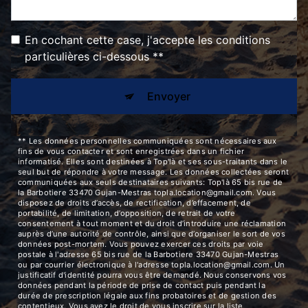
En cochant cette case, j'accepte les conditions
particulières ci-dessous **
Envoyer
** Les données personnelles communiquées sont nécessaires aux
fins de vous contacter et sont enregistrées dans un fichier
informatisé. Elles sont destinées à Top'là et ses sous-traitants dans le
seul but de répondre à votre message. Les données collectées seront
communiquées aux seuls destinataires suivants: Top'là 65 bis rue de
la Barbotiere 33470 Gujan-Mestras topla.location@gmail.com. Vous
disposez de droits d’accès, de rectification, d’effacement, de
portabilité, de limitation, d’opposition, de retrait de votre
consentement à tout moment et du droit d’introduire une réclamation
auprès d’une autorité de contrôle, ainsi que d’organiser le sort de vos
données post-mortem. Vous pouvez exercer ces droits par voie
postale à l'adresse 65 bis rue de la Barbotiere 33470 Gujan-Mestras
ou par courrier électronique à l'adresse topla.location@gmail.com. Un
justificatif d'identité pourra vous être demandé. Nous conservons vos
données pendant la période de prise de contact puis pendant la
durée de prescription légale aux fins probatoires et de gestion des
contentieux. Vous avez le droit de vous inscrire sur la liste