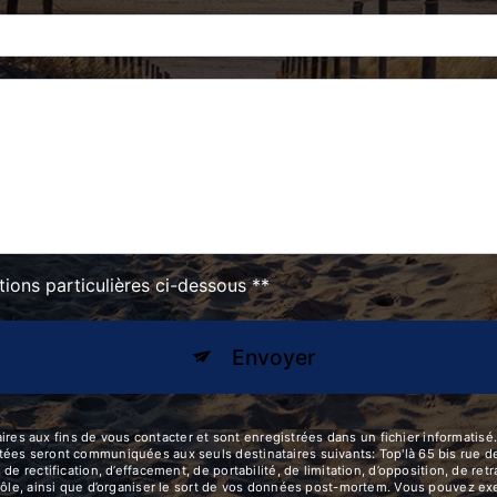
tions particulières ci-dessous **
Envoyer
aux fins de vous contacter et sont enregistrées dans un fichier informatisé. E
ées seront communiquées aux seuls destinataires suivants: Top'là 65 bis rue d
de rectification, d’effacement, de portabilité, de limitation, d’opposition, de re
ôle, ainsi que d’organiser le sort de vos données post-mortem. Vous pouvez exerc