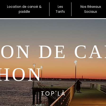
Location de canoë &
Les
Nos Réseaux
paddle
Tarifs
Sociaux
HON
TOP'LÀ