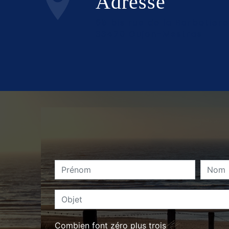
Adresse
65 bis rue de la Barbotiere
33470 Gujan-Mestras
Combien font zéro plus trois