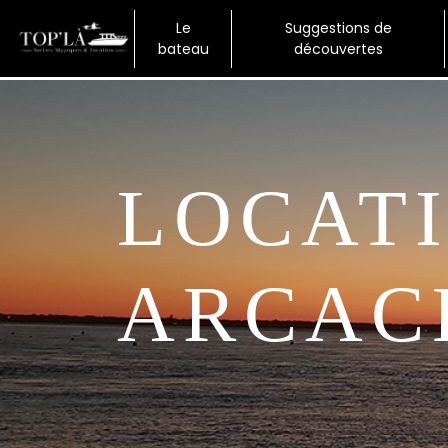
Panneau de gestion des cookies
Le
Suggestions de
Accueil
bateau
découvertes
LOCATION DE CANOË
ARCAC