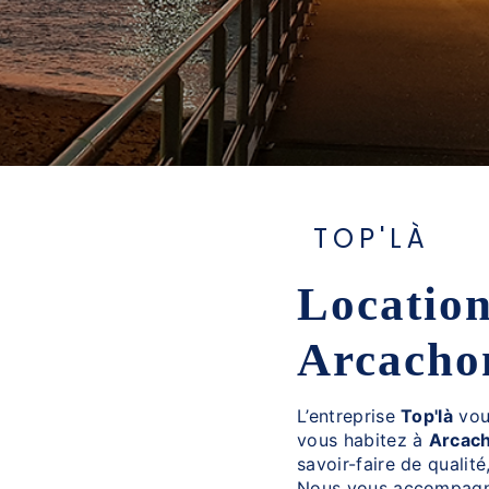
TOP'LÀ
location de canoë à
Arcacho
L’entreprise
Top'là
vou
vous habitez à
Arcac
savoir-faire de qualit
Nous vous accompagno