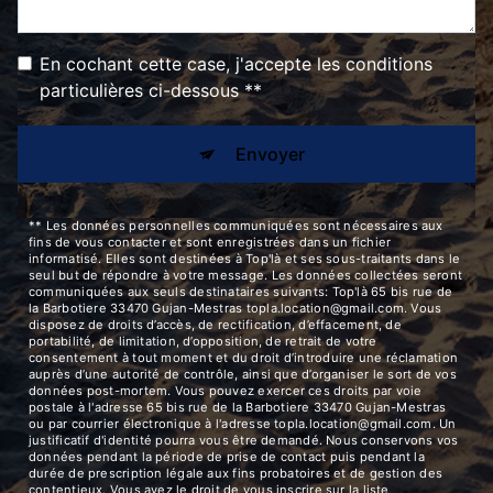
En cochant cette case, j'accepte les conditions
particulières ci-dessous **
Envoyer
** Les données personnelles communiquées sont nécessaires aux
fins de vous contacter et sont enregistrées dans un fichier
informatisé. Elles sont destinées à Top'là et ses sous-traitants dans le
seul but de répondre à votre message. Les données collectées seront
communiquées aux seuls destinataires suivants: Top'là 65 bis rue de
la Barbotiere 33470 Gujan-Mestras topla.location@gmail.com. Vous
disposez de droits d’accès, de rectification, d’effacement, de
portabilité, de limitation, d’opposition, de retrait de votre
consentement à tout moment et du droit d’introduire une réclamation
auprès d’une autorité de contrôle, ainsi que d’organiser le sort de vos
données post-mortem. Vous pouvez exercer ces droits par voie
postale à l'adresse 65 bis rue de la Barbotiere 33470 Gujan-Mestras
ou par courrier électronique à l'adresse topla.location@gmail.com. Un
justificatif d'identité pourra vous être demandé. Nous conservons vos
données pendant la période de prise de contact puis pendant la
durée de prescription légale aux fins probatoires et de gestion des
contentieux. Vous avez le droit de vous inscrire sur la liste