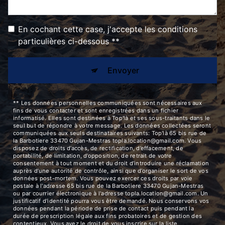
En cochant cette case, j'accepte les conditions
particulières ci-dessous **
Envoyer
** Les données personnelles communiquées sont nécessaires aux
fins de vous contacter et sont enregistrées dans un fichier
informatisé. Elles sont destinées à Top'là et ses sous-traitants dans le
seul but de répondre à votre message. Les données collectées seront
communiquées aux seuls destinataires suivants: Top'là 65 bis rue de
la Barbotiere 33470 Gujan-Mestras topla.location@gmail.com. Vous
disposez de droits d’accès, de rectification, d’effacement, de
portabilité, de limitation, d’opposition, de retrait de votre
consentement à tout moment et du droit d’introduire une réclamation
auprès d’une autorité de contrôle, ainsi que d’organiser le sort de vos
données post-mortem. Vous pouvez exercer ces droits par voie
postale à l'adresse 65 bis rue de la Barbotiere 33470 Gujan-Mestras
ou par courrier électronique à l'adresse topla.location@gmail.com. Un
justificatif d'identité pourra vous être demandé. Nous conservons vos
données pendant la période de prise de contact puis pendant la
durée de prescription légale aux fins probatoires et de gestion des
contentieux. Vous avez le droit de vous inscrire sur la liste