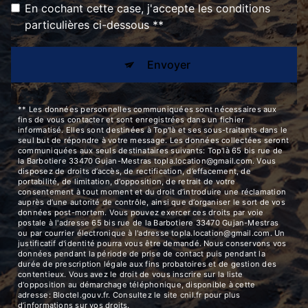
En cochant cette case, j'accepte les conditions
particulières ci-dessous **
Envoyer
** Les données personnelles communiquées sont nécessaires aux
fins de vous contacter et sont enregistrées dans un fichier
informatisé. Elles sont destinées à Top'là et ses sous-traitants dans le
seul but de répondre à votre message. Les données collectées seront
communiquées aux seuls destinataires suivants: Top'là 65 bis rue de
la Barbotiere 33470 Gujan-Mestras topla.location@gmail.com. Vous
disposez de droits d’accès, de rectification, d’effacement, de
portabilité, de limitation, d’opposition, de retrait de votre
consentement à tout moment et du droit d’introduire une réclamation
auprès d’une autorité de contrôle, ainsi que d’organiser le sort de vos
données post-mortem. Vous pouvez exercer ces droits par voie
postale à l'adresse 65 bis rue de la Barbotiere 33470 Gujan-Mestras
ou par courrier électronique à l'adresse topla.location@gmail.com. Un
justificatif d'identité pourra vous être demandé. Nous conservons vos
données pendant la période de prise de contact puis pendant la
durée de prescription légale aux fins probatoires et de gestion des
contentieux. Vous avez le droit de vous inscrire sur la liste
d'opposition au démarchage téléphonique, disponible à cette
adresse:
Bloctel.gouv.fr
. Consultez le site cnil.fr pour plus
d’informations sur vos droits.