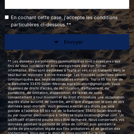
En cochant cette case, j'accepte les conditions
particulières ci-dessous **
Envoyer
** Les données personnelles communiquées sont nécessaires aux
fins de vous contacter et sont enregistrées dans un fichier
informatisé. Elles sont destinées à Top'là et ses sous-traitants dans le
seul but de répondre à votre message. Les données collectées seront
communiquées aux seuls destinataires suivants: Top'là 65 bis rue de
la Barbotiere 33470 Gujan-Mestras topla.location@gmail.com. Vous
disposez de droits d’accès, de rectification, d’effacement, de
portabilité, de limitation, d’opposition, de retrait de votre
consentement à tout moment et du droit d’introduire une réclamation
auprès d’une autorité de contrôle, ainsi que d’organiser le sort de vos
données post-mortem. Vous pouvez exercer ces droits par voie
postale à l'adresse 65 bis rue de la Barbotiere 33470 Gujan-Mestras
ou par courrier électronique à l'adresse topla.location@gmail.com. Un
justificatif d'identité pourra vous être demandé. Nous conservons vos
données pendant la période de prise de contact puis pendant la
durée de prescription légale aux fins probatoires et de gestion des
contentieux. Vous avez le droit de vous inscrire sur la liste