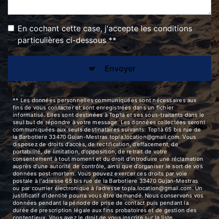
En cochant cette case, j'accepte les conditions
particulières ci-dessous **
Envoyer
** Les données personnelles communiquées sont nécessaires aux
fins de vous contacter et sont enregistrées dans un fichier
informatisé. Elles sont destinées à Top'là et ses sous-traitants dans le
seul but de répondre à votre message. Les données collectées seront
communiquées aux seuls destinataires suivants: Top'là 65 bis rue de
la Barbotiere 33470 Gujan-Mestras topla.location@gmail.com. Vous
disposez de droits d’accès, de rectification, d’effacement, de
portabilité, de limitation, d’opposition, de retrait de votre
consentement à tout moment et du droit d’introduire une réclamation
auprès d’une autorité de contrôle, ainsi que d’organiser le sort de vos
données post-mortem. Vous pouvez exercer ces droits par voie
postale à l'adresse 65 bis rue de la Barbotiere 33470 Gujan-Mestras
ou par courrier électronique à l'adresse topla.location@gmail.com. Un
justificatif d'identité pourra vous être demandé. Nous conservons vos
données pendant la période de prise de contact puis pendant la
durée de prescription légale aux fins probatoires et de gestion des
contentieux. Vous avez le droit de vous inscrire sur la liste