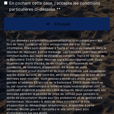
En cochant cette case, j'accepte les conditions
particulières ci-dessous **
Envoyer
** Les données personnelles communiquées sont nécessaires aux
fins de vous contacter et sont enregistrées dans un fichier
informatisé. Elles sont destinées à Top'là et ses sous-traitants dans le
seul but de répondre à votre message. Les données collectées seront
communiquées aux seuls destinataires suivants: Top'là 65 bis rue de
la Barbotiere 33470 Gujan-Mestras topla.location@gmail.com. Vous
disposez de droits d’accès, de rectification, d’effacement, de
portabilité, de limitation, d’opposition, de retrait de votre
consentement à tout moment et du droit d’introduire une réclamation
auprès d’une autorité de contrôle, ainsi que d’organiser le sort de vos
données post-mortem. Vous pouvez exercer ces droits par voie
postale à l'adresse 65 bis rue de la Barbotiere 33470 Gujan-Mestras
ou par courrier électronique à l'adresse topla.location@gmail.com. Un
justificatif d'identité pourra vous être demandé. Nous conservons vos
données pendant la période de prise de contact puis pendant la
durée de prescription légale aux fins probatoires et de gestion des
contentieux. Vous avez le droit de vous inscrire sur la liste
d'opposition au démarchage téléphonique, disponible à cette
adresse:
Bloctel.gouv.fr
. Consultez le site cnil.fr pour plus
d’informations sur vos droits.