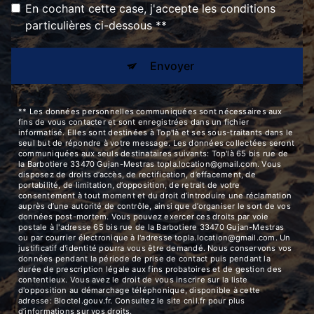
En cochant cette case, j'accepte les conditions
particulières ci-dessous **
Envoyer
** Les données personnelles communiquées sont nécessaires aux
fins de vous contacter et sont enregistrées dans un fichier
informatisé. Elles sont destinées à Top'là et ses sous-traitants dans le
seul but de répondre à votre message. Les données collectées seront
communiquées aux seuls destinataires suivants: Top'là 65 bis rue de
la Barbotiere 33470 Gujan-Mestras topla.location@gmail.com. Vous
disposez de droits d’accès, de rectification, d’effacement, de
portabilité, de limitation, d’opposition, de retrait de votre
consentement à tout moment et du droit d’introduire une réclamation
auprès d’une autorité de contrôle, ainsi que d’organiser le sort de vos
données post-mortem. Vous pouvez exercer ces droits par voie
postale à l'adresse 65 bis rue de la Barbotiere 33470 Gujan-Mestras
ou par courrier électronique à l'adresse topla.location@gmail.com. Un
justificatif d'identité pourra vous être demandé. Nous conservons vos
données pendant la période de prise de contact puis pendant la
durée de prescription légale aux fins probatoires et de gestion des
contentieux. Vous avez le droit de vous inscrire sur la liste
d'opposition au démarchage téléphonique, disponible à cette
adresse:
Bloctel.gouv.fr
. Consultez le site cnil.fr pour plus
d’informations sur vos droits.