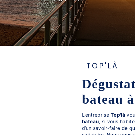
TOP'LÀ
dégustation d’huîtres en
bateau à
L’entreprise
Top'là
vou
bateau
, si vous habit
d’un savoir-faire de q
satisfaire. Nous vous