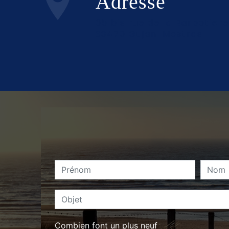
Adresse
65 bis rue de la Barbotiere
33470 Gujan-Mestras
Combien font un plus neuf