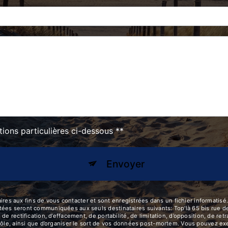
tions particulières ci-dessous **
Envoyer
aux fins de vous contacter et sont enregistrées dans un fichier informatisé. E
ées seront communiquées aux seuls destinataires suivants: Top'là 65 bis rue d
de rectification, d’effacement, de portabilité, de limitation, d’opposition, de re
ôle, ainsi que d’organiser le sort de vos données post-mortem. Vous pouvez exerc