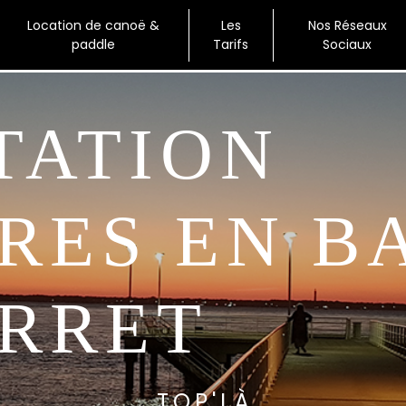
Location de canoë &
Les
Nos Réseaux
paddle
Tarifs
Sociaux
RES EN B
ERRET
TOP'LÀ