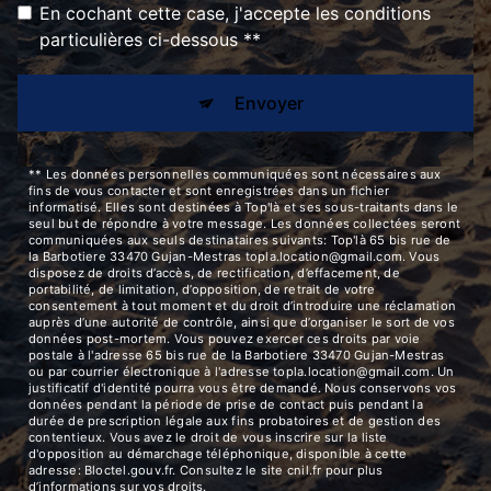
En cochant cette case, j'accepte les conditions
particulières ci-dessous **
Envoyer
** Les données personnelles communiquées sont nécessaires aux
fins de vous contacter et sont enregistrées dans un fichier
informatisé. Elles sont destinées à Top'là et ses sous-traitants dans le
seul but de répondre à votre message. Les données collectées seront
communiquées aux seuls destinataires suivants: Top'là 65 bis rue de
la Barbotiere 33470 Gujan-Mestras topla.location@gmail.com. Vous
disposez de droits d’accès, de rectification, d’effacement, de
portabilité, de limitation, d’opposition, de retrait de votre
consentement à tout moment et du droit d’introduire une réclamation
auprès d’une autorité de contrôle, ainsi que d’organiser le sort de vos
données post-mortem. Vous pouvez exercer ces droits par voie
postale à l'adresse 65 bis rue de la Barbotiere 33470 Gujan-Mestras
ou par courrier électronique à l'adresse topla.location@gmail.com. Un
justificatif d'identité pourra vous être demandé. Nous conservons vos
données pendant la période de prise de contact puis pendant la
durée de prescription légale aux fins probatoires et de gestion des
contentieux. Vous avez le droit de vous inscrire sur la liste
d'opposition au démarchage téléphonique, disponible à cette
adresse:
Bloctel.gouv.fr
. Consultez le site cnil.fr pour plus
d’informations sur vos droits.