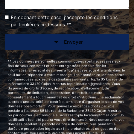
En cochant cette case, j'accepte les conditions
particulières ci-dessous **
Envoyer
** Les données personnelles communiquées sont nécessaires aux
fins de vous contacter et sont enregistrées dans un fichier
informatisé. Elles sont destinées à Top'là et ses sous-traitants dans le
seul but de répondre à votre message. Les données collectées seront
communiquées aux seuls destinataires suivants: Top'là 65 bis rue de
la Barbotiere 33470 Gujan-Mestras topla.location@gmail.com. Vous
disposez de droits d’accès, de rectification, d’effacement, de
portabilité, de limitation, d’opposition, de retrait de votre
consentement à tout moment et du droit d’introduire une réclamation
auprès d’une autorité de contrôle, ainsi que d’organiser le sort de vos
données post-mortem. Vous pouvez exercer ces droits par voie
postale à l'adresse 65 bis rue de la Barbotiere 33470 Gujan-Mestras
ou par courrier électronique à l'adresse topla.location@gmail.com. Un
justificatif d'identité pourra vous être demandé. Nous conservons vos
données pendant la période de prise de contact puis pendant la
durée de prescription légale aux fins probatoires et de gestion des
contentieux. Vous avez le droit de vous inscrire sur la liste