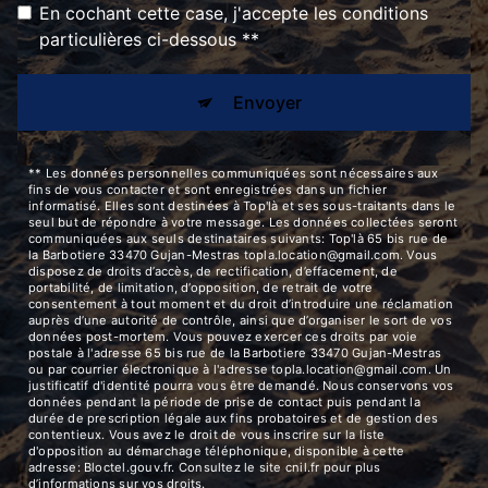
En cochant cette case, j'accepte les conditions
particulières ci-dessous **
Envoyer
** Les données personnelles communiquées sont nécessaires aux
fins de vous contacter et sont enregistrées dans un fichier
informatisé. Elles sont destinées à Top'là et ses sous-traitants dans le
seul but de répondre à votre message. Les données collectées seront
communiquées aux seuls destinataires suivants: Top'là 65 bis rue de
la Barbotiere 33470 Gujan-Mestras topla.location@gmail.com. Vous
disposez de droits d’accès, de rectification, d’effacement, de
portabilité, de limitation, d’opposition, de retrait de votre
consentement à tout moment et du droit d’introduire une réclamation
auprès d’une autorité de contrôle, ainsi que d’organiser le sort de vos
données post-mortem. Vous pouvez exercer ces droits par voie
postale à l'adresse 65 bis rue de la Barbotiere 33470 Gujan-Mestras
ou par courrier électronique à l'adresse topla.location@gmail.com. Un
justificatif d'identité pourra vous être demandé. Nous conservons vos
données pendant la période de prise de contact puis pendant la
durée de prescription légale aux fins probatoires et de gestion des
contentieux. Vous avez le droit de vous inscrire sur la liste
d'opposition au démarchage téléphonique, disponible à cette
adresse:
Bloctel.gouv.fr
. Consultez le site cnil.fr pour plus
d’informations sur vos droits.